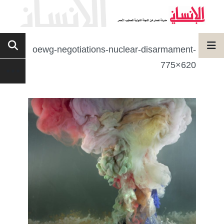
oewg-negotiations-nuclear-disarmament-
775×620