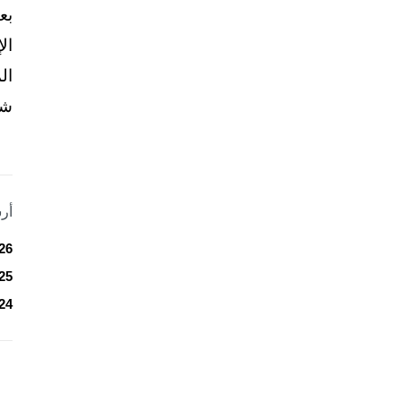
بع
ال
ال
شخ
أر
26
25
24