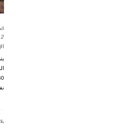
ال
2 تشرين الأول / أكتوبر، 2025
ال
يت
ال
نف
بل