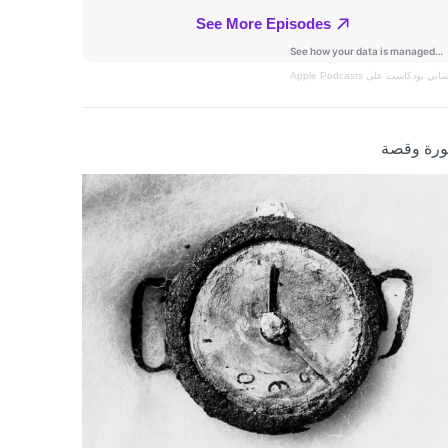
نساني
بودكاست على Apple Podcasts
رة وقصة