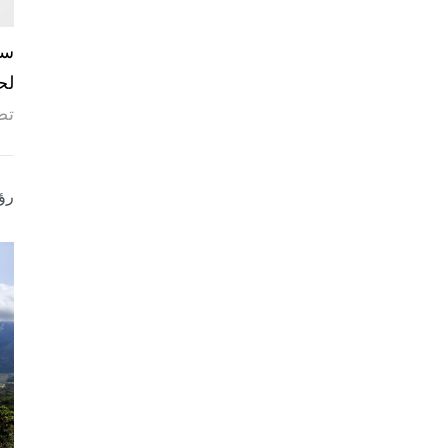
لح
تص
رؤ