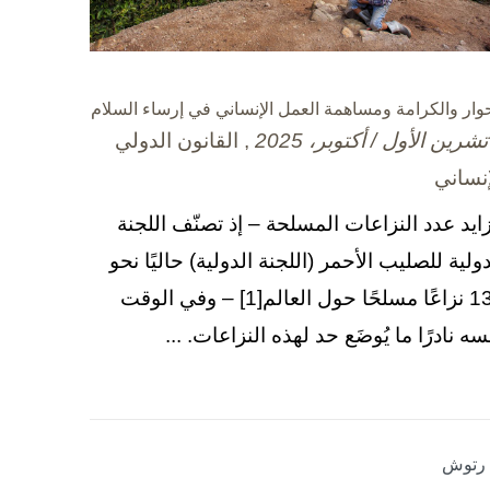
حوار والكرامة ومساهمة العمل الإنساني في إرساء السلام
, القانون الدولي
إنساني
زايد عدد النزاعات المسلحة – إذ تصنّف اللجنة
دولية للصليب الأحمر (اللجنة الدولية) حاليًا نحو
130 نزاعًا مسلحًا حول العالم[1] – وفي الوقت
سه نادرًا ما يُوضَع حد لهذه النزاعات. ...
ا رتوش