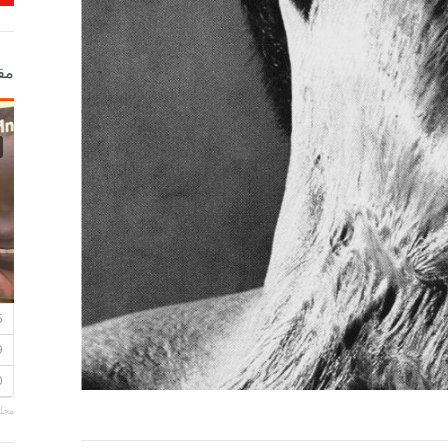
مق
مجلة