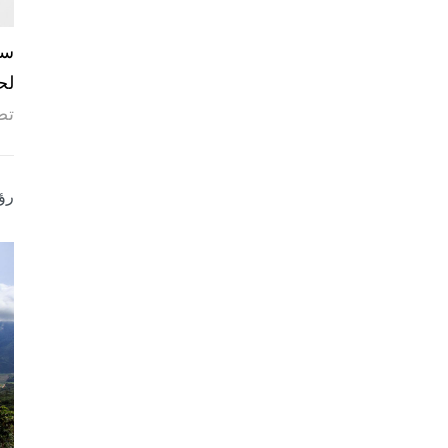
لح
تص
رؤ