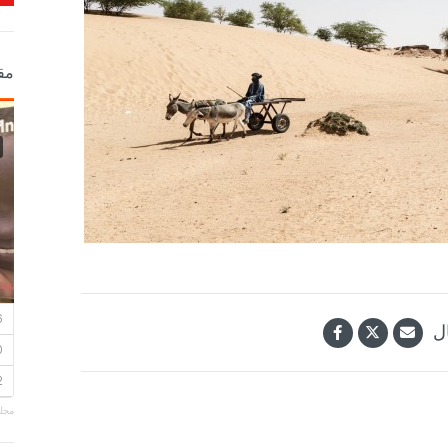
مق
ل
مجلة