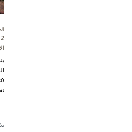
ال
2 تشرين الأول / أكتوبر، 2025
ال
يت
ال
نف
بل