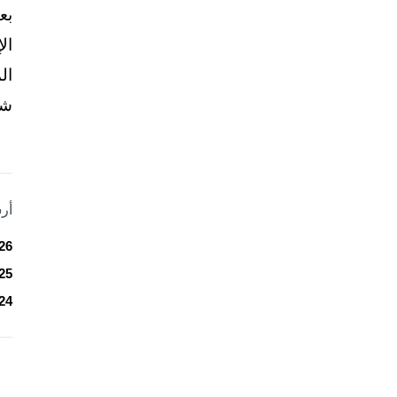
بع
ال
ال
شخ
أر
26
25
24