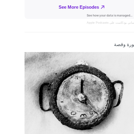
نساني
بودكاست على Apple Podcasts
رة وقصة