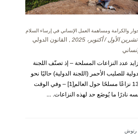
حوار والكرامة ومساهمة العمل الإنساني في إرساء السلام
, القانون الدولي
إنساني
زايد عدد النزاعات المسلحة – إذ تصنّف اللجنة
دولية للصليب الأحمر (اللجنة الدولية) حاليًا نحو
130 نزاعًا مسلحًا حول العالم[1] – وفي الوقت
سه نادرًا ما يُوضَع حد لهذه النزاعات. ...
ا رتوش