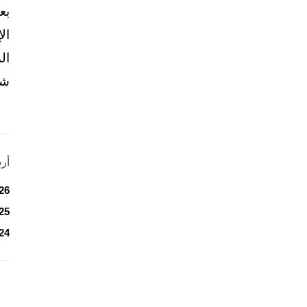
بع
ال
ال
شخ
أر
26
25
24