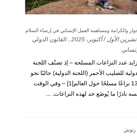
حوار والكرامة ومساهمة العمل الإنساني في إرساء السلام
, القانون الدولي
إنساني
زايد عدد النزاعات المسلحة – إذ تصنّف اللجنة
دولية للصليب الأحمر (اللجنة الدولية) حاليًا نحو
130 نزاعًا مسلحًا حول العالم[1] – وفي الوقت
سه نادرًا ما يُوضَع حد لهذه النزاعات. ...
ا رتوش