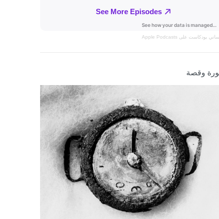
نساني
بودكاست على Apple Podcasts
رة وقصة