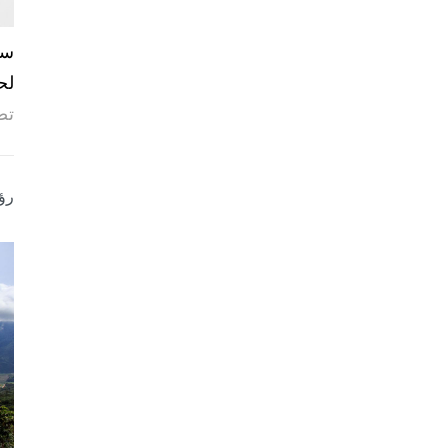
لح
تص
رؤ