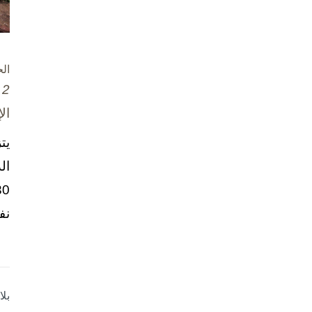
ال
2 تشرين الأول / أكتوبر، 2025
ال
يت
ال
نف
بل