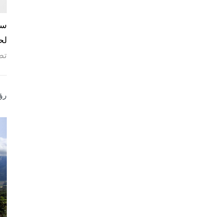
لح
تص
رؤ