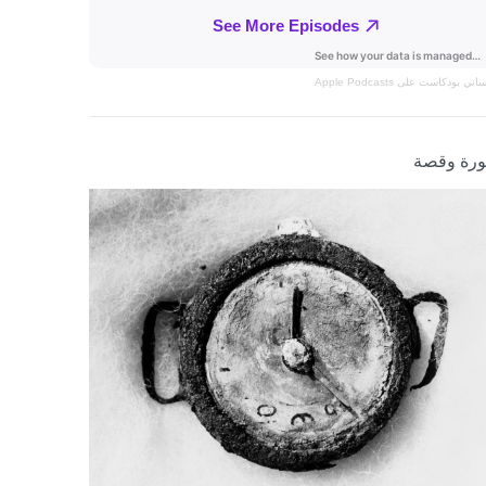
نساني
بودكاست على Apple Podcasts
رة وقصة