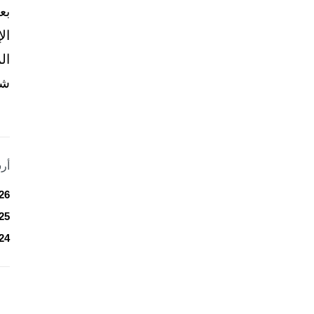
بع
ال
ال
شخ
أر
26
25
24