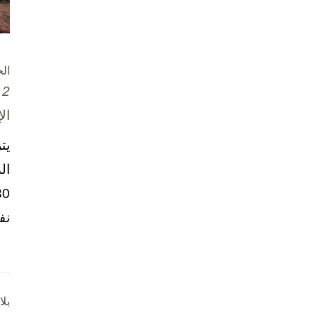
ال
2 تشرين الأول / أكتوبر، 2025
ال
يت
ال
نف
بل