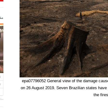
مق
epa07796052 General view of the damage caused b
on 26 August 2019. Seven Brazilian states have fo
the fir
مجلة