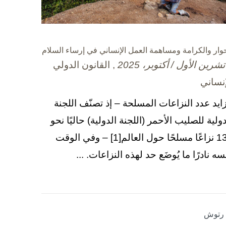
حوار والكرامة ومساهمة العمل الإنساني في إرساء السلام
, القانون الدولي
إنساني
زايد عدد النزاعات المسلحة – إذ تصنّف اللجنة
دولية للصليب الأحمر (اللجنة الدولية) حاليًا نحو
130 نزاعًا مسلحًا حول العالم[1] – وفي الوقت
سه نادرًا ما يُوضَع حد لهذه النزاعات. ...
ا رتوش