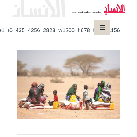
1156_image1_r0_435_4256_2828_w1200_h678_fmax