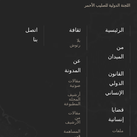
ة الدولية للصليب الأحمر
لرئيسية
ثقافة
اتصل
بنا
بلا
رتوش
ن
لميدان
عن
المدونة
لقانون
مقالات
لدولي
صوتية
لإنساني
أرشيف
المجلة
المطبوعة
ضايا
مقالات
من
نسانية
الأرشيف
ملفات
المساهمة
في