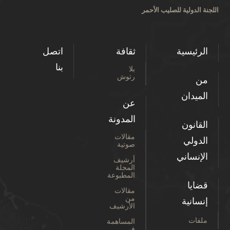
اللجنة الدولية للصليب الأحمر
الرئيسية
ثقافة
اتصل
بنا
بلا
رتوش
من
الميدان
عن
المدونة
القانون
مقالات
الدولي
صوتية
الإنساني
أرشيف
المجلة
المطبوعة
قضايا
مقالات
من
إنسانية
الأرشيف
ملفات
المساهمة
في