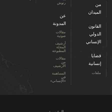
رتوش
من
الميدان
عن
المدونة
القانون
مقالات
الدولي
صوتية
الإنساني
أرشيف
المجلة
المطبوعة
قضايا
مقالات
من
إنسانية
الأرشيف
ملفات
المساهمة
في
«الإنساني»