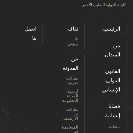
اللجنة الدولية للصليب الأحمر
الرئيسية
ثقافة
اتصل
بنا
بلا
رتوش
من
الميدان
عن
المدونة
القانون
مقالات
الدولي
صوتية
الإنساني
أرشيف
المجلة
المطبوعة
قضايا
مقالات
من
إنسانية
الأرشيف
ملفات
المساهمة
في