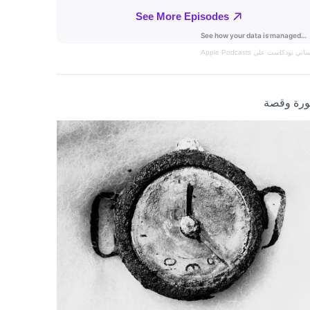
نساني
بودكاست على Apple Podcasts
رة وقصة