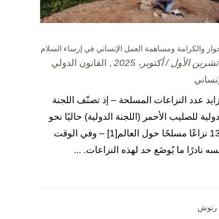
حوار والكرامة ومساهمة العمل الإنساني في إرساء السلام
, القانون الدولي
إنساني
زايد عدد النزاعات المسلحة – إذ تصنّف اللجنة
دولية للصليب الأحمر (اللجنة الدولية) حاليًا نحو
130 نزاعًا مسلحًا حول العالم[1] – وفي الوقت
سه نادرًا ما يُوضَع حد لهذه النزاعات. ...
ا رتوش