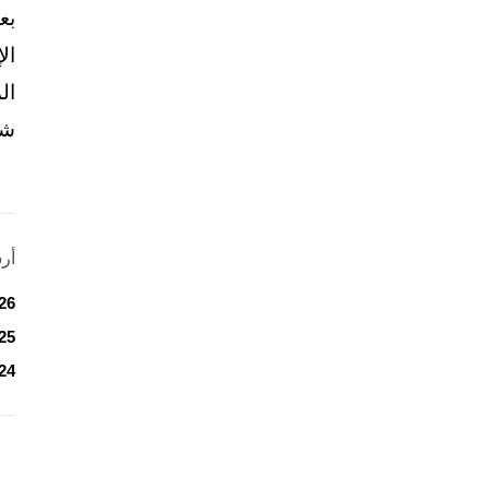
بع
ال
ال
شخ
أر
26
25
24