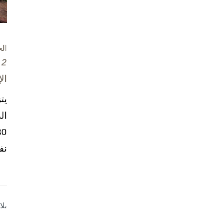
ال
2 تشرين الأول / أكتوبر، 2025
ال
يت
ال
نف
بل