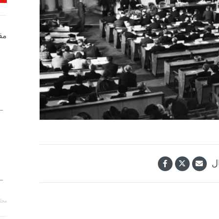
مق
ل
مجلة