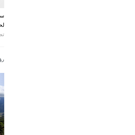
لح
تص
رؤ