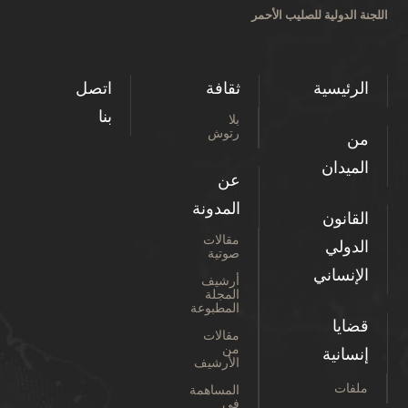
اللجنة الدولية للصليب الأحمر
الرئيسية
ثقافة
اتصل
بنا
بلا
رتوش
من
الميدان
عن
المدونة
القانون
مقالات
الدولي
صوتية
الإنساني
أرشيف
المجلة
المطبوعة
قضايا
مقالات
من
إنسانية
الأرشيف
ملفات
المساهمة
في