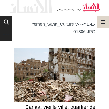
Yemen_Sana_Culture V-P-YE-E-
01306.JPG
Sanaa, vieille ville, quartier de