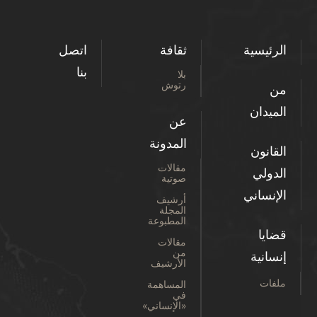
الرئيسية
ثقافة
اتصل
بنا
بلا
رتوش
من
الميدان
عن
المدونة
القانون
مقالات
الدولي
صوتية
الإنساني
أرشيف
المجلة
المطبوعة
قضايا
مقالات
من
إنسانية
الأرشيف
ملفات
المساهمة
في
«الإنساني»