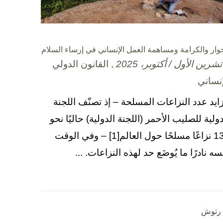
حوار والكرامة ومساهمة العمل الإنساني في إرساء السلام
, القانون الدولي
إنساني
زايد عدد النزاعات المسلحة – إذ تصنّف اللجنة
دولية للصليب الأحمر (اللجنة الدولية) حاليًا نحو
130 نزاعًا مسلحًا حول العالم[1] – وفي الوقت
سه نادرًا ما يُوضَع حد لهذه النزاعات. ...
ا رتوش