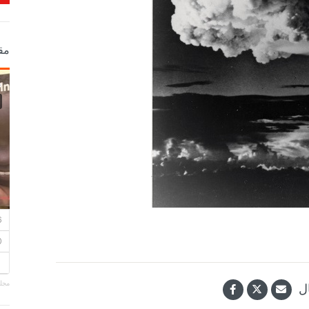
مق
مجلة
ل