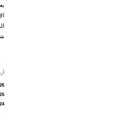
بع
ال
ال
شخ
أر
26
25
24