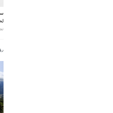
لح
تص
رؤ