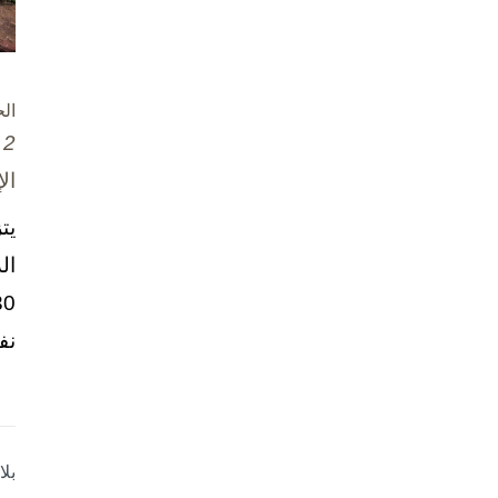
ال
2 تشرين الأول / أكتوبر، 2025
ال
يت
ال
نف
بل