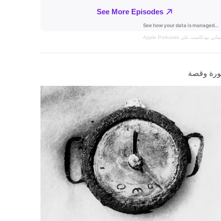
نساني
بودكاست على Apple Podcasts
رة وقصة