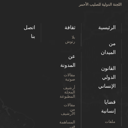
اللجنة الدولية للصليب الأحمر
الرئيسية
ثقافة
اتصل
بنا
بلا
رتوش
من
الميدان
عن
المدونة
القانون
مقالات
الدولي
صوتية
الإنساني
أرشيف
المجلة
المطبوعة
قضايا
مقالات
من
إنسانية
الأرشيف
ملفات
المساهمة
في