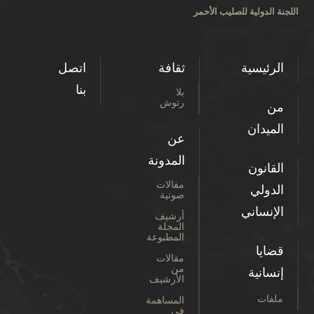
اللجنة الدولية للصليب الأحمر
الرئيسية
ثقافة
اتصل
بنا
بلا
رتوش
من
الميدان
عن
المدونة
القانون
مقالات
الدولي
صوتية
الإنساني
أرشيف
المجلة
المطبوعة
قضايا
مقالات
من
إنسانية
الأرشيف
ملفات
المساهمة
في