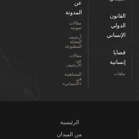
عن
المدونة
القانون
مقالات
الدولي
صوتية
الإنساني
أرشيف
المجلة
المطبوعة
قضايا
مقالات
من
إنسانية
الأرشيف
ملفات
المساهمة
في
«الإنساني»
الرئيسية
من الميدان