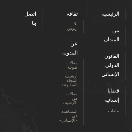
الرئيسية
ثقافة
اتصل
بنا
بلا
رتوش
من
الميدان
عن
المدونة
القانون
مقالات
الدولي
صوتية
الإنساني
أرشيف
المجلة
المطبوعة
قضايا
مقالات
من
إنسانية
الأرشيف
ملفات
المساهمة
في
«الإنساني»