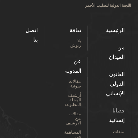
اللجنة الدولية للصليب الأحمر
الرئيسية
ثقافة
اتصل
بنا
بلا
رتوش
من
الميدان
عن
المدونة
القانون
مقالات
الدولي
صوتية
الإنساني
أرشيف
المجلة
المطبوعة
قضايا
مقالات
من
إنسانية
الأرشيف
ملفات
المساهمة
في