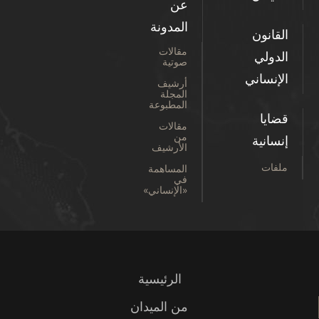
عن
المدونة
القانون
مقالات
الدولي
صوتية
الإنساني
أرشيف
المجلة
المطبوعة
قضايا
مقالات
من
إنسانية
الأرشيف
ملفات
المساهمة
في
«الإنساني»
الرئيسية
من الميدان