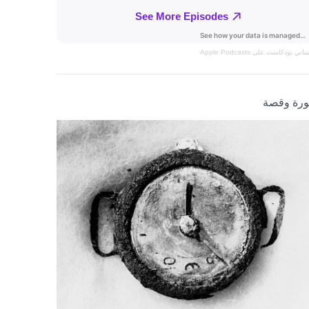
نساني
بودكاست على Apple Podcasts
رة وقصة