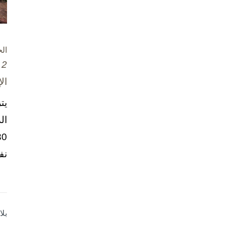
ال
2 تشرين الأول / أكتوبر، 2025
ال
يت
ال
نف
بل