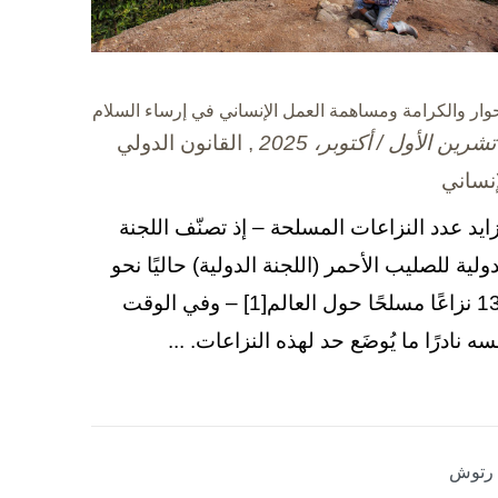
حوار والكرامة ومساهمة العمل الإنساني في إرساء السلام
, القانون الدولي
إنساني
زايد عدد النزاعات المسلحة – إذ تصنّف اللجنة
دولية للصليب الأحمر (اللجنة الدولية) حاليًا نحو
130 نزاعًا مسلحًا حول العالم[1] – وفي الوقت
سه نادرًا ما يُوضَع حد لهذه النزاعات. ...
ا رتوش