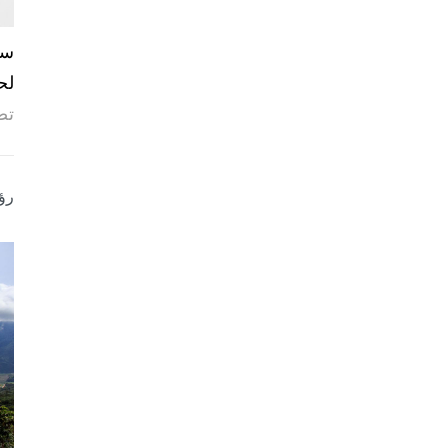
لح
تص
رؤ