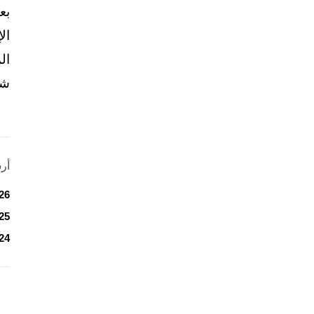
بع
ال
ال
شخ
أر
26
25
24