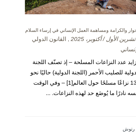
حوار والكرامة ومساهمة العمل الإنساني في إرساء السلام
, القانون الدولي
إنساني
زايد عدد النزاعات المسلحة – إذ تصنّف اللجنة
دولية للصليب الأحمر (اللجنة الدولية) حاليًا نحو
130 نزاعًا مسلحًا حول العالم[1] – وفي الوقت
سه نادرًا ما يُوضَع حد لهذه النزاعات. ...
ا رتوش