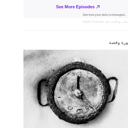
نساني
بودكاست على Apple Podcasts
رة وقصة