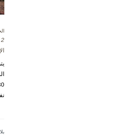
ال
2 تشرين الأول / أكتوبر، 2025
ال
يت
ال
نف
بل