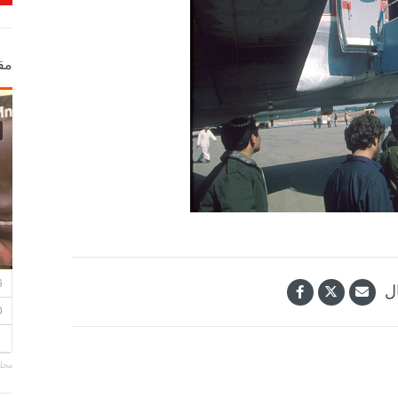
مق
ل
مجلة