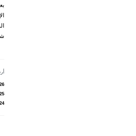
بع
ال
ال
شخ
أر
26
25
24