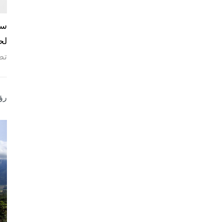
لح
تص
رؤ