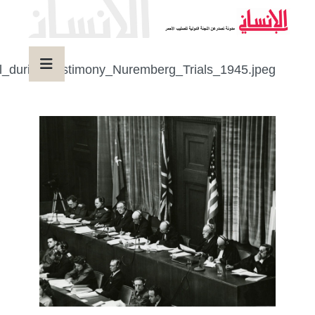
View_of_judges_panel_during_testimony_Nuremberg_Tr