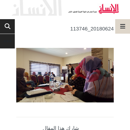
20180624_113746
شارك هذا المقال