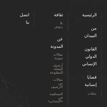
الرئيسية
ثقافة
اتصل
بنا
بلا
رتوش
من
الميدان
عن
المدونة
القانون
مقالات
الدولي
صوتية
الإنساني
أرشيف
المجلة
المطبوعة
قضايا
مقالات
من
إنسانية
الأرشيف
ملفات
المساهمة
في
«الإنساني»