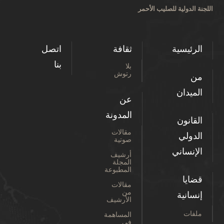
اللجنة الدولية للصليب الأحمر
الرئيسية
ثقافة
اتصل
بنا
بلا
رتوش
من
الميدان
عن
المدونة
القانون
مقالات
الدولي
صوتية
الإنساني
أرشيف
المجلة
المطبوعة
قضايا
مقالات
من
إنسانية
الأرشيف
ملفات
المساهمة
في