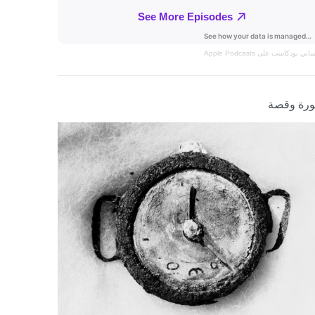
نساني
بودكاست على Apple Podcasts
رة وقصة