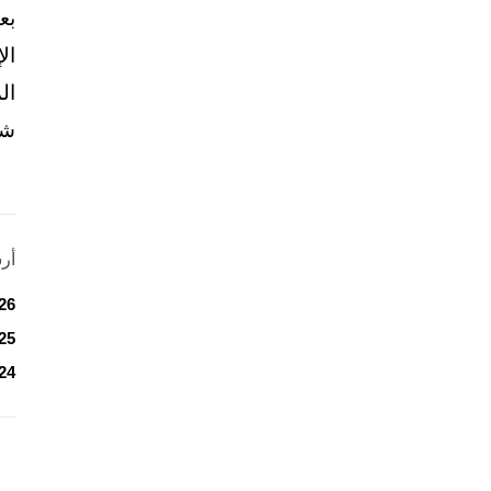
بع
ال
ال
شخ
أر
26
25
24