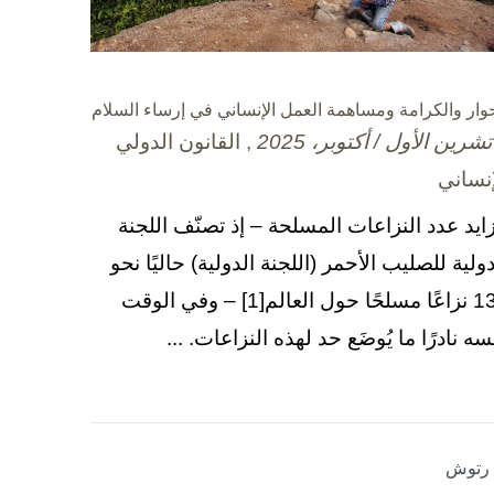
حوار والكرامة ومساهمة العمل الإنساني في إرساء السلام
, القانون الدولي
إنساني
زايد عدد النزاعات المسلحة – إذ تصنّف اللجنة
دولية للصليب الأحمر (اللجنة الدولية) حاليًا نحو
130 نزاعًا مسلحًا حول العالم[1] – وفي الوقت
سه نادرًا ما يُوضَع حد لهذه النزاعات. ...
ا رتوش