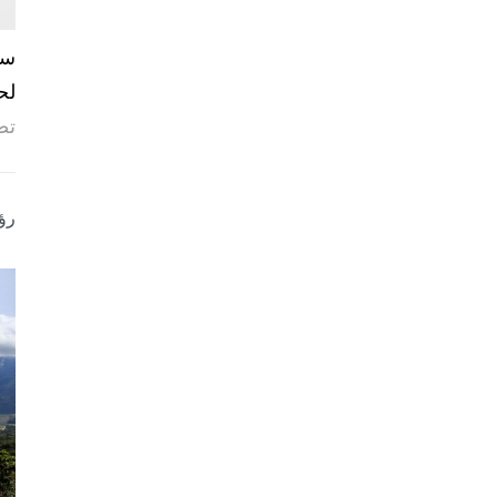
لح
تص
رؤ