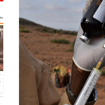
مق
مجلة