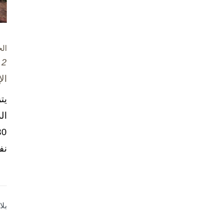
ال
2 تشرين الأول / أكتوبر، 2025
ال
يت
ال
نف
بل