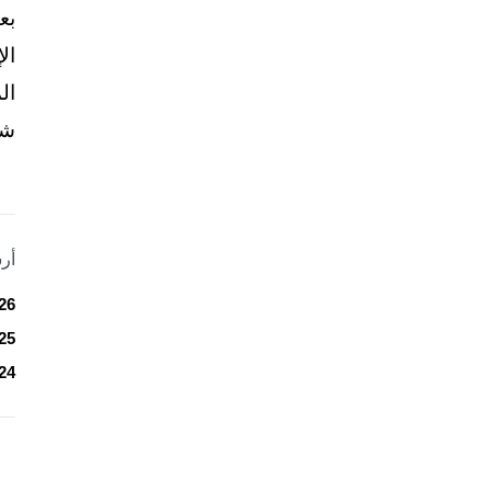
بع
ال
ال
شخ
أر
26
25
24