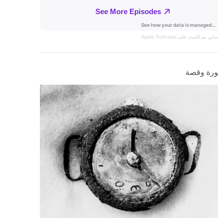
نساني
بودكاست على Apple Podcasts
رة وقصة