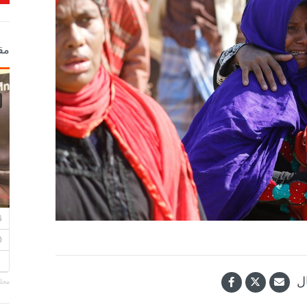
مق
ل
مجلة