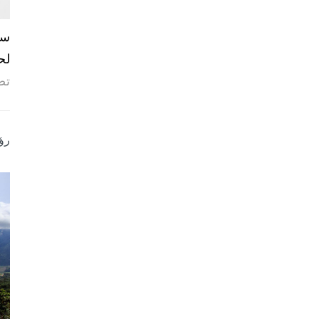
لح
تص
رؤ