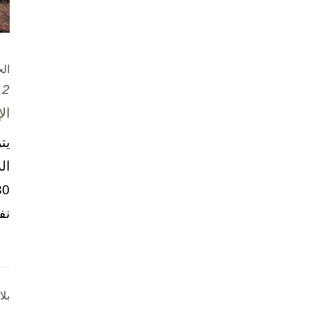
ال
2 تشرين الأول / أكتوبر، 2025
ال
يت
ال
نف
بل