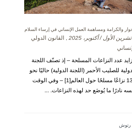
حوار والكرامة ومساهمة العمل الإنساني في إرساء السلام
, القانون الدولي
إنساني
زايد عدد النزاعات المسلحة – إذ تصنّف اللجنة
دولية للصليب الأحمر (اللجنة الدولية) حاليًا نحو
130 نزاعًا مسلحًا حول العالم[1] – وفي الوقت
سه نادرًا ما يُوضَع حد لهذه النزاعات. ...
ا رتوش