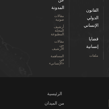
المدونة
القانون
مقالات
الدولي
صوتية
الإنساني
أرشيف
المجلة
المطبوعة
قضايا
مقالات
من
إنسانية
الأرشيف
ملفات
المساهمة
في
«الإنساني»
الرئيسية
من الميدان