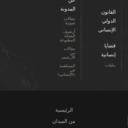
المدونة
القانون
مقالات
الدولي
صوتية
الإنساني
أرشيف
المجلة
المطبوعة
قضايا
مقالات
من
إنسانية
الأرشيف
ملفات
المساهمة
في
«الإنساني»
الرئيسية
من الميدان