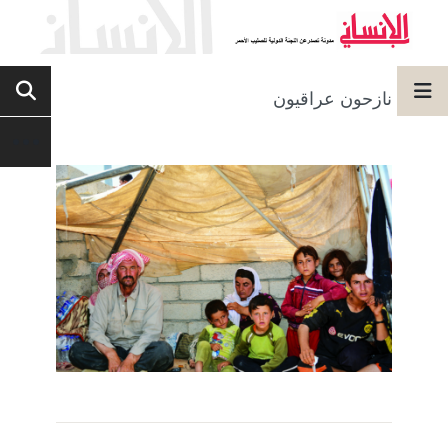
نازحون عراقيون