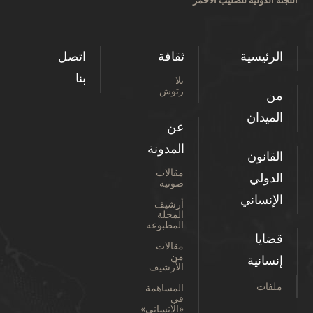
الرئيسية
ثقافة
اتصل
بنا
بلا
رتوش
من
الميدان
عن
المدونة
القانون
مقالات
الدولي
صوتية
الإنساني
أرشيف
المجلة
المطبوعة
قضايا
مقالات
من
إنسانية
الأرشيف
ملفات
المساهمة
في
«الإنساني»