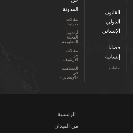
المدونة
القانون
مقالات
الدولي
صوتية
الإنساني
أرشيف
المجلة
المطبوعة
قضايا
مقالات
من
إنسانية
الأرشيف
ملفات
المساهمة
في
«الإنساني»
الرئيسية
من الميدان