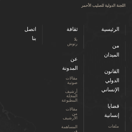
اللجنة الدولية للصليب الأحمر
الرئيسية
ثقافة
اتصل
بنا
بلا
رتوش
من
الميدان
عن
المدونة
القانون
مقالات
الدولي
صوتية
الإنساني
أرشيف
المجلة
المطبوعة
قضايا
مقالات
من
إنسانية
الأرشيف
ملفات
المساهمة
في