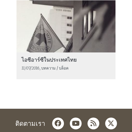
ไอซีอาร์ซีในประเทศไทย
11/07/2016
, บทความ / บล็อค
facebook
youtube
rss
twitter
ติดตามเรา