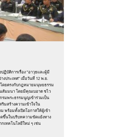
บัติการเรื่อง “อาวุธและผู้มี
ระเทศ” เมื่อวันที่ 12 พ.ย.
้องโดยตรงกับกฎหมายมนุษยธรรม
านสัมมนา โดยมีคุณเบอาต ชไว
กกรมพระธรรมนูญเข้าร่วมเป็น
สริมสร้างความเข้าใจใน
้อมทั้งเปิดโอกาสให้ผู้เข้า
กิดขึ้นในบริบทความขัดแย้งทาง
จากเทคโนโลยีใหม่ ๆ เช่น