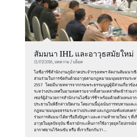
สัมมนา IHL และอาวุธสมัยใหม่
11/07/2016
, บทความ / บล็อค
ไอซีอาร์ซีสำนักงานภูมิภาคประจำกรุงเทพฯ จัดงานสัมมนาเชิงปฏิ
ส่วนร่วมในการขัดกันด้วยอาวุธตามกฎหมายมนุษยธรรมระหว่างป
2557 โดยมีนายทหารจากกรมพระธรรมนูญผู้มีส่วนเกี่ยวข
ระหว่างประเทศในยามสงครามจากทั้งสามเหล่าทัพเข้าร่วมง
เซอร์ผู้อำนวยการสำนักงานไอซีอาร์ซีฯ พร้อมด้วยตัวแทนจา
ประธานในพิธีกล่าวเปิดงาน โดยงานนี้มุ่งเน้นการทบทวนและเ
กฎหมายมนุษยธรรมระหว่างประเทศ และกฎเกณฑ์แห่งสงคราม พร
ร่วมการสัมมนาได้หารือถึงปัญหา และความท้าทายใหม่ ๆ ที่เ
อาวุธในยุคปัจจุบัน ซึ่งเรามักจะเห็นการใช้อาวุธยุทโธปกรณ์
อากาศยานไร้คนขับ หรือ ที่เราเรียกกันว่า ...