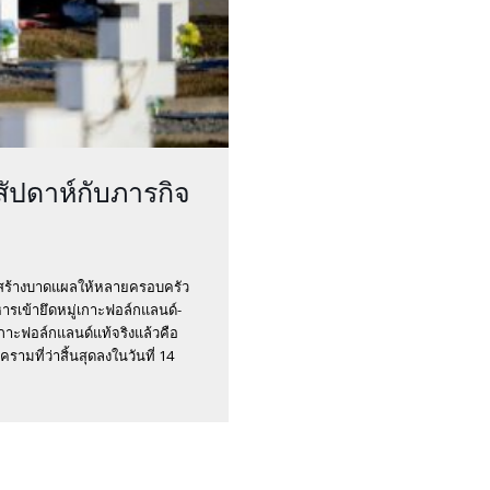
สัปดาห์กับภารกิจ
สร้างบาดแผลให้หลายครอบครัว
หารเข้ายึดหมู่เกาะฟอล์กแลนด์-
กาะฟอล์กแลนด์แท้จริงแล้วคือ
ามที่ว่าสิ้นสุดลงในวันที่ 14