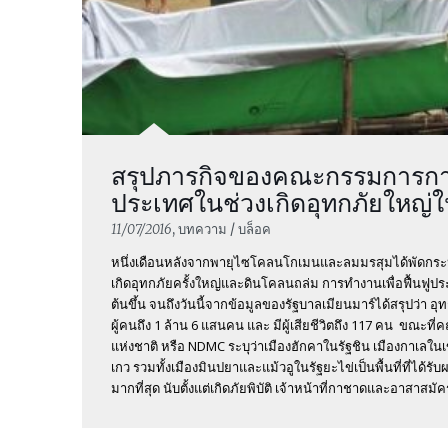
สรุปภารกิจของคณะกรรมการกา
ประเทศในช่วงเกิดอุทกภัยใหญ่ใ
11/07/2016
, บทความ / บล็อค
หนึ่งเดือนหลังจากพายุไซโคลนโกเมนและลมมรสุมได้พัดกระ
เกิดอุทกภัยครั้งใหญ่และดินโคลนถล่ม การทำงานเพื่อฟื้นฟูประเ
ต้นขึ้น จนถึงวันนี้จากข้อมูลของรัฐบาลเมียนมาร์ได้สรุปว่า อุท
ผู้คนถึง 1 ล้าน 6 แสนคน และ มีผู้เสียชีวิตถึง 117 คน ขณะที
แห่งชาติ หรือ NDMC ระบุว่าเมืองฮักคาในรัฐชิน เมืองกาเลใ
เกว รวมทั้งเมืองมินปยาและแม้วอูในรัฐยะไข่เป็นพื้นที่ที่ได้ร
มากที่สุด นับตั้งแต่เกิดภัยพิบัติ เจ้าหน้าที่กาชาดและอาสาสมัค