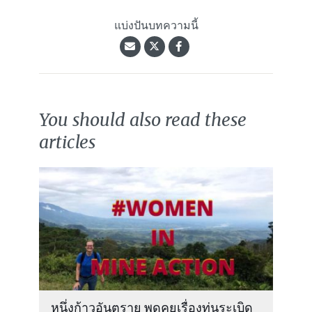
แบ่งปันบทความนี้
You should also read these
articles
หนึ่งก้าวอันตราย พูดคุยเรื่องทุ่นระเบิด