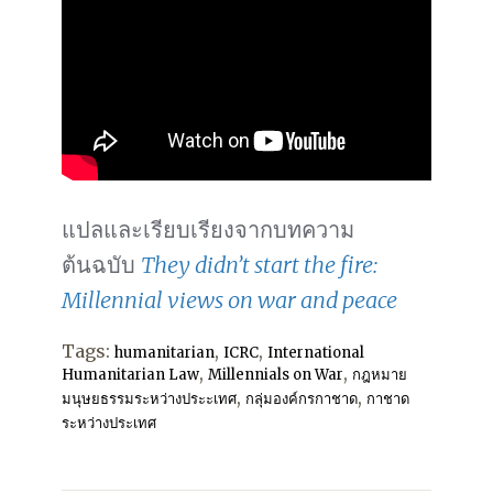
แปลและเรียบเรียงจากบทความ
ต้นฉบับ
They didn’t start the fire:
Millennial views on war and peace
Tags:
,
,
humanitarian
ICRC
International
,
,
Humanitarian Law
Millennials on War
กฎหมาย
,
,
มนุษยธรรมระหว่างประะเทศ
กลุ่มองค์กรกาชาด
กาชาด
ระหว่างประเทศ