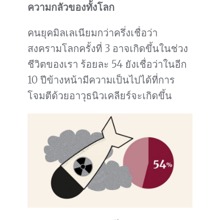
ความกลัวของทั้งโลก
คนยุคมิลเลเนียมกว่าครึ่งเชื่อว่า
สงครามโลกครั้งที่ 3 อาจเกิดขึ้นในช่วง
ชีวิตของเรา ร้อยละ 54 ยังเชื่อว่าในอีก
10 ปีข้างหน้ามีความเป็นไปได้ที่การ
โจมตีด้วยอาวุธนิวเคลียร์จะเกิดขึ้น