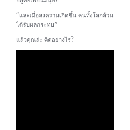
อยู่คือเพื่อนมนุษย์”
“และเมื่อสงครามเกิดขึ้น คนทั้งโลกล้วน
ได้รับผลกระทบ”
แล้วคุณล่ะ คิดอย่างไร?