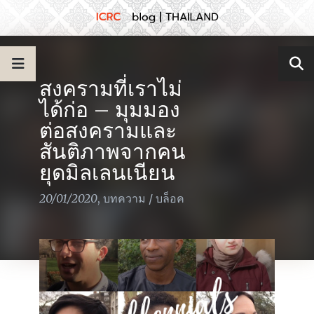
สงครามที่เราไม่
ได้ก่อ – มุมมอง
ต่อสงครามและ
สันติภาพจากคน
ยุดมิลเลนเนียน
20/01/2020
,
บทความ
/
บล็อค