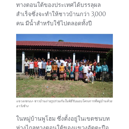
ทางตอนใต้ของประเทศได้บรรลุผล
สำเร็จซึ่งจะทำให้ชาวบ้านกว่า 3,000
คน มีน้ำสำหรับใช้ไปตลอดทั้งปี
แขวงเซกอง-ชาวบ้านถ่ายรูปร่วมกันในพิธีรับมอบโครงการที่หมู่บ้านห้วย
อาวังช้าง
ในหมู่บ้านพูโฮม ซึ่งตั้งอยู่ในเขตชนบท
ห่างไกลทางตอนใต้ของแขวงอัตตะปือ