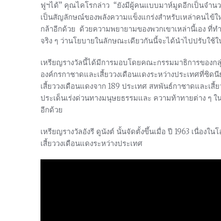
ฟูฯได้” คุณไคโรกล่าว “ยังมีผู้คนแบบมาห์มูดอีกเป็นจำน
เป็นสัญลักษณ์ของพลังความแข็งแกร่งสำหรับเหล่าคนไข้ใ
กล้าอีกด้วย ด้วยความพยายามของพวกเขาเหล่านี้เอง ที่ทำให
จริง ๆ ว่านโยบายในลักษณะเดียวกันนี้จะได้นำไปปรับใช้ใน
เหรียญรางวัลนี้ได้มีการมอบโดยคณะกรรมมาธิการของกล
องค์กรกาชาดและเสี้ยววงเดือนแดงระหว่างประเทศที่ซิดน
เสี้ยววงเดือนแดงจาก 189 ประเทศ สหพันธ์กาชาดและเสี้
ประเด็นเร่งด่วนทางมนุษยธรรมและ ความท้าทายต่าง ๆ ใน
อีกด้วย
เหรียญรางวัลอังรี ดูนังต์ นั้นจัดตั้งขึ้นเมื่อ ปี 1963 เน
เสี้ยววงเดือนแดงระหว่างประเทศ