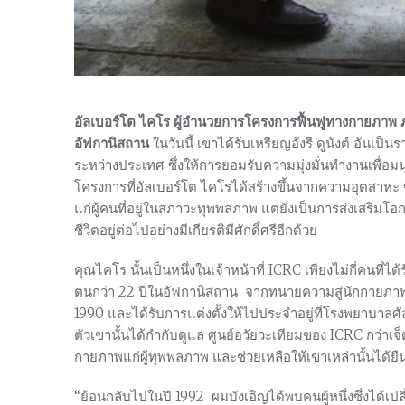
อัลเบอร์โต ไคโร ผู้อำนวยการโครงการฟื้นฟูทางกายภ
อัฟกานิสถาน
ในวันนี้ เขาได้รับเหรียญอังรี ดูนังต์ อันเป
ระหว่างประเทศ ซึ่งให้การยอมรับความมุ่งมั่นทำงานเพื่อมนุ
โครงการที่อัลเบอร์โต ไคโรได้สร้างขึ้นจากความอุตสาหะ
แก่ผู้คนที่อยู่ในสภาวะทุพพลภาพ แต่ยังเป็นการส่งเสริมโอกา
ชีวิตอยู่ต่อไปอย่างมีเกียรติมีศักดิ์ศรีอีกด้วย
คุณไคโร นั้นเป็นหนึ่งในเจ้าหน้าที่ ICRC เพียงไม่กี่คนที่ได
ตนกว่า 22 ปีในอัฟกานิสถาน จากทนายความสู่นักกายภาพบ
1990 และได้รับการแต่งตั้งให้ไปประจำอยู่ที่โรงพยาบาล
ตัวเขานั้นได้กำกับดูแล ศูนย์อวัยวะเทียมของ ICRC กว่าเจ
กายภาพแก่ผู้ทุพพลภาพ และช่วยเหลือให้เขาเหล่านั้นได้ยืนห
“ย้อนกลับไปในปี 1992 ผมบังเอิญได้พบคนผู้หนึ่งซึ่งได้เปล