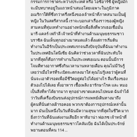
กรรมการกาชาดระหว่างประเทศ หรือ ไอซีอาร์ซี ผู้หญิงมัก
จะมีบทบาทอยู่ในแถวหน้าเสมอโดยเฉพาะในภูมิภาค
อเมริกาใต้ที่ซึ่งกว่าครึ่งหนึ่งของเจ้าหน้าที่ภาคสนามเป็นผู้
หญิง ในวันสตรีสากลนี้ เราจะบอกเล่าเรื่องราวของผู้หญิง
สามคนที่ทุ่มเททำงานอย่างหนักเพื่อสิ่งที่พวกเธอเชื่อมั่น
มารี-แคลร์ เฟก้าลี เจ้าหน้าที่ทำงานด้านมนุษยธรรมชาว
บราซิล ฉันเห็นทุกอย่างมาหมดแล้ว ตั้งแต่การเริ่มต้น
ทำงานในอิรักเป็นประเทศแรกจนถึงปัจจุบันที่ฉันมาทำงาน
ในประเทศอินโดนีเซีย ฉันคิดว่าช่วงเวลาที่ฉันประทับใจ
มากที่สุดก็คือการทำงานในประเทศเยเมน ตอนนั้นมีการ
โจมตีทางอากาศซึ่งกินเวลานานหลายเดือน คุณไม่มีวันรู้
เลยว่าเมื่อไหร่ที่ระเบิดจะตกลงมาใส่ คุณไม่รู้เลยว่าผู้คนที่
นั่นจะเอาตัวรอดเพื่อมีชีวิตอยู่ต่อไปได้อย่างไร ลืมเรื่องของ
ตัวเองไปได้เลย ทั้งอาหาร เชื้อเพลิง ยารักษาโรค และ หมอ
เป็นสิ่งที่หาได้ยากมาก ทุกอย่างขาดแคลนไปหมด ฉันจำได้
ว่าวันที่เครื่องบินขนส่งอุปกรณ์การแพทย์เดินทางมาถึง
ผู้คนที่นั่นต่างเฝ้ารอคอย พวกเขาต้องการอุปกรณ์เหล่านั้น
มาก มันเป็นหนึ่งในวันที่ฉันมีความสุขมากที่สุดในชีวิต มาก
ยิ่งกว่าวันที่ฉันแต่งงานเสียอีก ทาทิอาน่า ฟอเรซ เจ้าหน้าที่
ทำงานด้านมนุษยธรรมชาวโคลัมเบีย ฉันได้เป็นประจักษ์
พยานตอนที่คน 114 ...