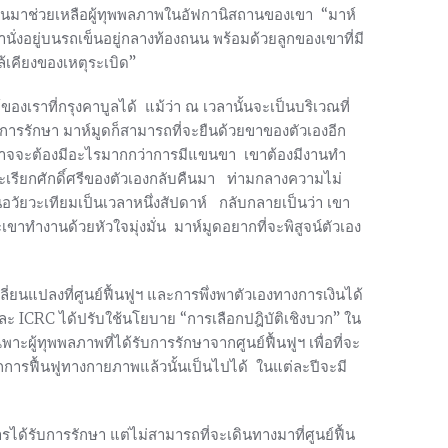
รหันมาช่วยเหลือผู้ทุพพลภาพในอัฟกานิสถานของเขา “มาห์
านั่งอยู่บนรถเข็นอยู่กลางท้องถนน พร้อมด้วยลูกของเขาที่มี
ล้เคียงของเหตุระเบิด”
ของเราที่กรุงคาบูลได้ แม้ว่า ณ เวลานั้นจะเป็นบริเวณที่
การรักษา มาห์มูดก็สามารถที่จะยืนด้วยขาของตัวเองอีก
ง มันอาจจะต้องมีอะไรมากกว่าการมีแขนขา เขาต้องมีงานทำ
่จะเรียกศักดิ์ศรีของตัวเองกลับคืนมา ท่ามกลางความไม่
วัยวะเทียมเป็นเวลาหนึ่งสัปดาห์ กลับกลายเป็นว่า เขา
ะเขาทำงานด้วยหัวใจมุ่งมั่น มาห์มูดอยากที่จะพิสูจน์ตัวเอง
เปลี่ยนแปลงที่ศูนย์ฟื้นฟูฯ และการพึ่งพาตัวเองทางการเงินได้
ง และ ICRC ได้ปรับใช้นโยบาย “การเลือกปฎิบัติเชิงบวก” ใน
พาะผู้ทุพพลภาพที่ได้รับการรักษาจากศูนย์ฟื้นฟูฯ เพื่อที่จะ
ากการฟื้นฟูทางกายภาพแล้วนั้นเป็นไปได้ ในแต่ละปีจะมี
ารได้รับการรักษา แต่ไม่สามารถที่จะเดินทางมาที่ศูนย์ฟื้น