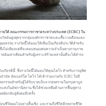
าพ ภายใต้ คณะกรรมการกาชาดระหว่างประเทศ (ICRC) ใน
็นรางวัลอันสูงสุดจากกลุ่มองค์กรกาชาดและเสี้ยววงเดือนแดง
ษยธรรม รางวัลนี้ได้มอบให้เพื่อเป็นเกียรติประวัติสำหรับ
 ซึ่งไม่เพียงแต่ที่จะตอบสนองต่อความจำเป็นทางกายภาพ
สอันเท่าเทียมสำหรับผู้เคราะห์ร้ายเหล่านั้นที่จะได้ดำรง
้รับเกียรตินี้ ซึ่งรางวัลนี้ได้มอบให้คุณไคโร สำหรับการอุทิศ
ำบัด อัลเบอร์โต ไคโร ได้เข้าร่วมงานกับ ICRC ในปี
ศัลยกรรมสำหรับผู้ได้รับบาดเจ็บจากสงครามในกรุงคาบูล
็ดแห่งในอัฟกานิสถาน ซึ่งได้ช่วยเหลือด้านการฟื้นฟูทาง
ยัดกลับสู่สังคมอีกครั้ง
ี่ยนชีวิตผมไปอย่างสิ้นเชิง และรวมถึงชีวิตอีกหลายชีวิต