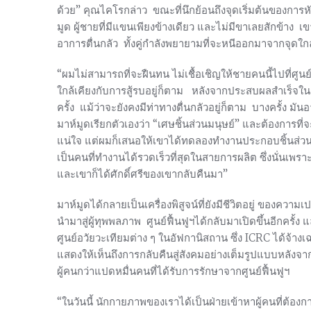
ด้วย” คุณไคโรกล่าว ขณะที่นึกย้อนถึงจุดเริ่มต้นของกา
มูด ผู้ชายที่มีแขนเพียงข้างเดียว และไม่มีขาเลยสักข้าง เข
อาการตื่นกลัว ทั้งคู่กำลังพยายามที่จะหนีออกมาจากจุดใก
“ผมไม่สามารถที่จะฝืนทน ไม่เชื้อเชิญให้ชายคนนี้ไปที่ศูนย์
ใกล้เคียงกับการสู้รบอยู่ก็ตาม หลังจากประสบผลสำเร็จใน
ครั้ง แม้ว่าจะยังคงมีท่าทางตื่นกลัวอยู่ก็ตาม บางครั้
มาห์มูดเรียกตัวเองว่า “เศษชิ้นส่วนมนุษย์” และต้องการที
แน่ใจ แต่ผมก็เสนอให้เขาได้ทดลองทำงานประกอบชิ้นส่วนอ
เป็นคนที่ทำงานได้รวดเร็วที่สุดในสายการผลิต ซึ่งนั่นเพรา
และเขาก็ได้ศักดิ์ศรีของเขากลับคืนมา”
มาห์มูดได้กลายเป็นเครื่องพิสูจน์ที่ยังมีชีวิตอยู่ ของความ
นำมาสู่ผู้ทุพพลภาพ ศูนย์ฟื้นฟูฯได้กลับมาเปิดขึ้นอีกครั้
ศูนย์อวัยวะเทียมต่าง ๆ ในอัฟกานิสถาน ซึ่ง ICRC ได้จ้างเฉ
แสดงให้เห็นถึงการกลับคืนสู่สังคมอย่างเต็มรูปแบบหลังจ
ผู้คนกว่าแปดหมื่นคนที่ได้รับการรักษาจากศูนย์ฟื้นฟูฯ
“ในวันนี้ นักกายภาพของเราได้เป็นฝ่ายเข้าหาผู้คนที่ต้องก