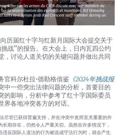
tamination par les armes du CICR discute avec une membre du
sur la neutralisation des explosifs et munitions. Rif Dimashq
t talks to a Syrian Arab Red Crescent staff member during an
在向历届红十字与红新月国际大会提交关于
的挑战”的报告。在大会上，日内瓦四公约
堂，讨论人道关切的关键问题并做出共同
务官科尔杜拉•德勒格借鉴
《2024年挑战报
突中一些突出法律问题的分析，首要目的
突的影响，分析中参考了红十字国际委员
世界各地冲突各方的对话。
人道法尽管已获得普遍支持，并在冲突中发挥至关重要的作
为长期存在，仍然令人严重关切。虽然在许多情况下，
当违反国际人道法的行为被说成守法行为时，就会产生