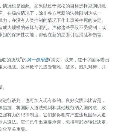
，情况也是如此。如果以过于宽松的目标选择规则训练
坏。在极端情况下，除非各方就新的法律限制达成一
武力，在没有人类控制的情况下作出事关生死的决定。
造成大规模的破坏与混乱。声称这些手段不受规制，或
承担的保护性功能，都会在新的层面引起混乱和伤害。
面临的挑战”的
第一份报告
(英文）以来，红十字国际委员
重大挑战。这导致平民遭受苦难、破坏、残忍对待，并
望。
制进行谈判，也可加入现有条约。良好实践比比皆是，
体措施，将国际人道法规则和其他规范纳入国内法、政
立强有力的纪律制度。它们起诉犯有严重违反国际人道
际人道法。它们已作出重要承诺，包括与武器转让决定
文化至关重要。