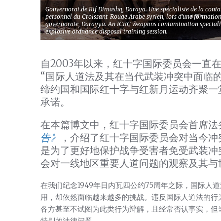
Gouvernorat de Rif Dimashq, Daraya. Une spécialiste de la con
personnel du Croissant-Rouge Arabe syrien, lors d'une formation 
governorate, Darayya. An ICRC weapons contamination specialis
explosive ordnance disposal training session.
自2003年以来，红十字国际委员会一直
“国际人道法及其在当代武装冲突中面临
缔约国和国际红十字与红新月运动齐聚一
承诺。
在本篇博文中，红十字国际委员会首席法
告》
，介绍了红十字国际委员会对当今冲
是为了更好地保护战争受害者免受武装冲
会对一线地区重要人道问题的观察及其与
在我们纪念1949年日内瓦四公约75周年之际，国际
用，却依然面临越来越多的挑战。违反国际人道法的行
各方甚至不试图为此类行为辩解，且经常否认事实，但
特别的法律问题。