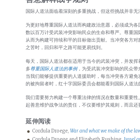
国际人道法面临着深刻的多重挑战，但这些挑战并非无
为更好地尊重国际人道法而构建政治意愿，必须成为各
数以百万计受武装冲突影响民众的生命和尊严。尊重国
从而为构建可持续和平的目标做出贡献。当冲突各方对
之苦时，回归和平之路可能更易找到。
每天，国际人道法都在适用于当今的武装冲突，并发挥
多
尊重国际人道法的事例
，为受武装冲突影响的民众带
当我们能够提供重要的人道援助时，每当冲突各方避免
的被拘留者时，红十字国际委员会都能看到国际人道法
我们需要努力构建一个尊重法律的情况在数量和重要性
起善意维护战争法的责任，不仅要维护其规则，而且还
延伸阅读
Cordula Droege,
War and what we make of the la
Cordula Droege and Elizabeth Rushing,
Israel a