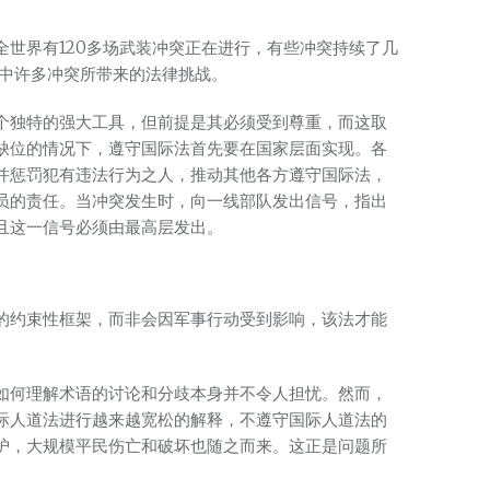
世界有120多场武装冲突正在进行，有些冲突持续了几
中许多冲突所带来的法律挑战。
个独特的强大工具，但前提是其必须受到尊重，而这取
缺位的情况下，遵守国际法首先要在国家层面实现。各
并惩罚犯有违法行为之人，推动其他各方遵守国际法，
员的责任。当冲突发生时，向一线部队发出信号，指出
且这一信号必须由最高层发出。
的约束性框架，而非会因军事行动受到影响，该法才能
如何理解术语的讨论和分歧本身并不令人担忧。然而，
际人道法进行越来越宽松的解释，不遵守国际人道法的
护，大规模平民伤亡和破坏也随之而来。这正是问题所