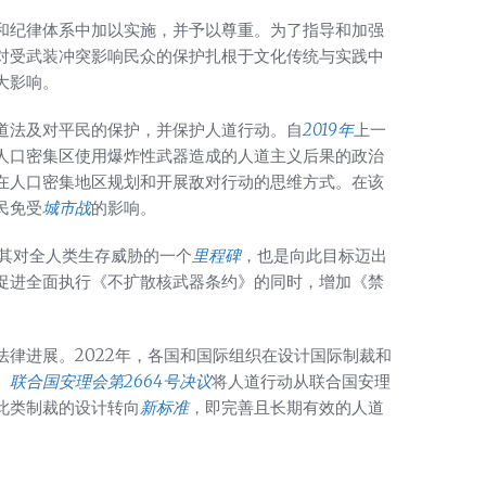
和纪律体系中加以实施，并予以尊重。为了指导和加强
对受武装冲突影响民众的保护扎根于文化传统与实践中
大影响。
道法及对平民的保护，并保护人道行动。自
2019年
上一
人口密集区使用爆炸性武器造成的人道主义后果的政治
在人口密集地区规划和开展敌对行动的思维方式。在该
民免受
城市战
的影响。
及其对全人类生存威胁的一个
里程碑
，也是向此目标迈出
促进全面执行《不扩散核武器条约》的同时，增加《禁
律进展。2022年，各国和国际组织在设计国际制裁和
。
联合国安理会第2664号决议
将人道行动从联合国安理
此类制裁的设计转向
新标准
，即完善且长期有效的人道