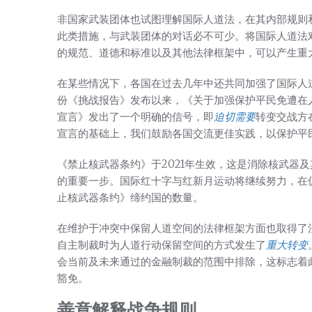
非国家武装团体也试图理解国际人道法，在其内部规则
此类措施，与武装团体的对话必不可少。将国际人道法
的规范、道德和标准以及其他法律框架中，可以产生重
在某些情况下，各国在过去几年中还共同加强了国际人
份《挑战报告》发布以来，《关于加强保护平民免遭在
宣言》发出了一个明确的信号，即
迫切需要
转变交战方
宣言的基础上，我们鼓励各国交流更佳实践，以保护平
《禁止核武器条约》于2021年生效，这是消除核武器
的重要一步。国际红十字与红新月运动将继续努力，在
止核武器条约》缔约国的数量。
在维护于冲突中保留人道空间的法律框架方面也取得了法
自主制裁时为人道行动保留空间的方式发生了
重大转变
会当前及未来通过的金融制裁的范围中排除，这标志着
豁免。
善意解释战争规则