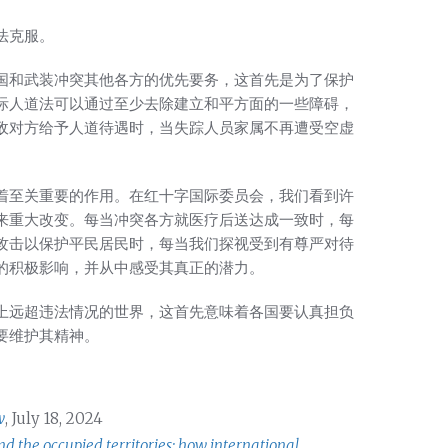
法克服。
国和武装冲突其他各方的优先要务，这首先是为了保护
际人道法可以通过至少去除建立和平方面的一些障碍，
敌对方给予人道待遇时，当失踪人员家属不再遭受空虚
着至关重要的作用。在红十字国际委员会，我们看到许
来重大改变。每当冲突各方就医疗后送达成一致时，每
攻击以保护平民居民时，每当我们探视受到有尊严对待
的积极影响，并从中感受其真正的潜力。
上远超违法情况的世界，这首先意味着各国要认真担负
要维护其精神。
w
, July 18, 2024
nd the occupied territories: how international