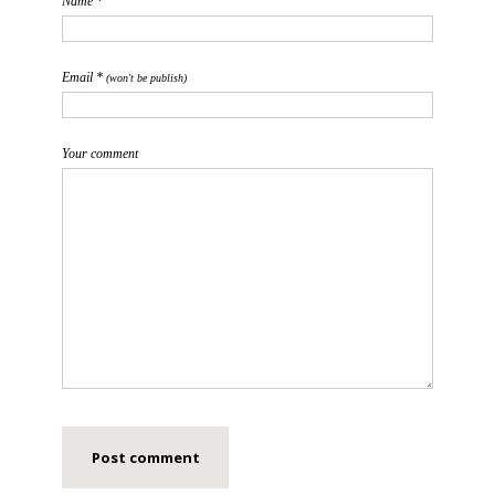
Name *
Email *
(won't be publish)
Your comment