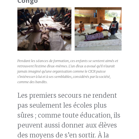
Congo
Pendant les séances de formation, ces enfants se sentent aimés et
retrouvent l’estime d’eux-mêmes. L’un d’eux a avoué qu’il n’aurait
jamais imaginé qu’une organisation comme le CICR puisse
s’intéresser à lui et à ses semblables, considérés par la société,
comme des bandits.
Les premiers secours ne rendent
pas seulement les écoles plus
sûres ; comme toute éducation, ils
peuvent aussi donner aux élèves
des moyens de s’en sortir. À la