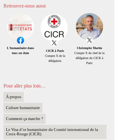
Retrouvez-nous aussi
Christophe Martin
L'humanitaire dans
CICR à Paris
Compte X du chef de la
tous ses états
Compte X de la
délégation du CICR à
délégation
Paris
Pour aller plus loin…
À propos
Culture humanitaire
Comment ça marche ?
Le Visa d’or humanitaire du Comité international de la
Croix-Rouge (CICR)