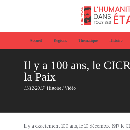
Accueil
Régions
Thématique
Histoire
Il y a 100 ans, le CICR
la Paix
11/12/2017
,
Histoire
/
Vidéo
Il y a exactement 100 ans, le 10 décembre 1917, le 