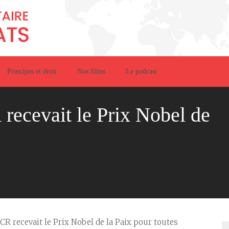
Principes et droit
Nos films
Le podcast
 recevait le Prix Nobel de
CICR recevait le Prix Nobel de la Paix pour toutes