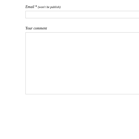
Email *
(won't be publish)
Your comment