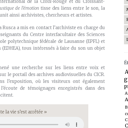
ternational de la Croix-Rouge et du Croissant-
ustique de l’émotion
tisse des liens entre le son, la
unit ainsi archivistes, chercheurs et artistes.
a Rusca a mis en contact l’archiviste en charge du
seignants du Centre interfacultaire des Sciences
’Ecole polytechnique fédérale de Lausanne (EPFL) et
is (EDHEA), tous intéressés à faire du son un objet
É
mené une recherche sur les liens entre voix et
A
ur le portail des archives audiovisuelles du CICR.
g
ns l’exposition, où les visiteurs ont également
p
r l’écoute de témoignages enregistrés dans des
A
citent.
A
B
ute la vie s’est arrêtée »
c
C
C