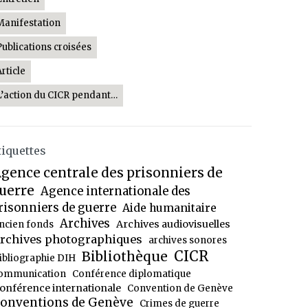
Manifestation
Publications croisées
Article
L’action du CICR pendant…
tiquettes
gence centrale des prisonniers de
uerre
Agence internationale des
risonniers de guerre
Aide humanitaire
Archives
Archives audiovisuelles
ncien fonds
rchives photographiques
archives sonores
CICR
Bibliothèque
ibliographie DIH
ommunication
Conférence diplomatique
onférence internationale
Convention de Genève
onventions de Genève
Crimes de guerre