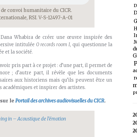
D
 de convoi humanitaire du CICR.
D
ternationale, RSI. V-S-12497-A-01
G
H
I
 Dana Whabira de créer une œuvre inspirée des
M
ersive intitulée
O records room I
, qui questionne la
d
e et la société.
G
P
oir pris part à ce projet : d’une part, il permet de
a
nore ; d’autre part, il révèle que les documents
r
saires aux historiens mais qu’ils peuvent être un
m
s académiques et inspirer des artistes.
p
 sur le
Portail des archives audiovisuelles du CICR
.
2
ing in – Acoustique de l’émotion
2
2