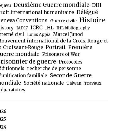
Deuxième Guerre mondiale
DIH
ejavu
Délégué
roit international humanitaire
Histoire
eneva Conventions
Guerre civile
ICRC
istory
IHL
IAD17
IHL bibliography
nterné civil
Marcel Junod
Louis Appia
ouvement international de la Croix-Rouge et
Portrait
Première
u Croissant-Rouge
uerre mondiale
Prisoners of War
risonnier de guerre
Protocoles
dditionnels
recherche de personne
Seconde Guerre
éunification familiale
ondiale
Société nationale
Travaux
Taiwan
réparatoires
026
025
024