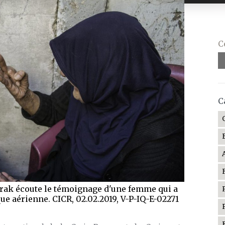
C
C
Irak écoute le témoignage d'une femme qui a
ue aérienne. CICR, 02.02.2019, V-P-IQ-E-02271