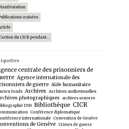
Manifestation
Publications croisées
Article
L’action du CICR pendant…
tiquettes
gence centrale des prisonniers de
uerre
Agence internationale des
risonniers de guerre
Aide humanitaire
Archives
Archives audiovisuelles
ncien fonds
rchives photographiques
archives sonores
CICR
Bibliothèque
ibliographie DIH
ommunication
Conférence diplomatique
onférence internationale
Convention de Genève
onventions de Genève
Crimes de guerre