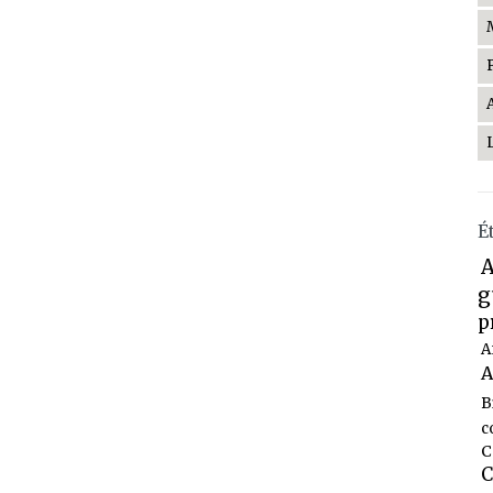
É
A
g
p
A
A
B
c
C
C