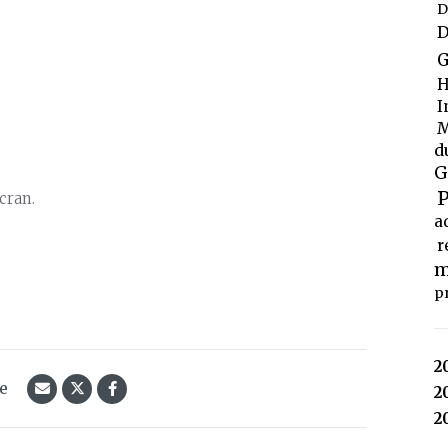
D
D
G
H
I
M
d
G
P
cran.
a
r
m
p
2
le
2
2