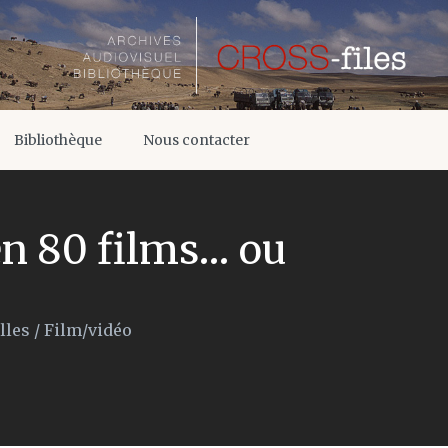
Bibliothèque
Nous contacter
en 80 films… ou
lles
/
Film/vidéo