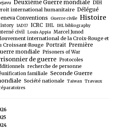
Deuxième Guerre mondiale
DIH
ejavu
Délégué
roit international humanitaire
Histoire
eneva Conventions
Guerre civile
ICRC
istory
IHL
IAD17
IHL bibliography
nterné civil
Marcel Junod
Louis Appia
ouvement international de la Croix-Rouge et
Portrait
Première
u Croissant-Rouge
uerre mondiale
Prisoners of War
risonnier de guerre
Protocoles
dditionnels
recherche de personne
Seconde Guerre
éunification familiale
ondiale
Société nationale
Travaux
Taiwan
réparatoires
026
025
024