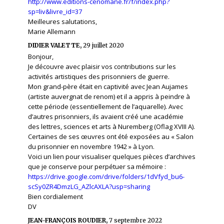
http://www.editions-cenomane.fr/f/index.php?
sp=liv&livre_id=37
Meilleures salutations,
Marie Allemann
DIDIER VALETTE,
29 juillet 2020
Bonjour,
Je découvre avec plaisir vos contributions sur les
activités artistiques des prisonniers de guerre.
Mon grand-père était en captivité avec Jean Aujames
(artiste auvergnat de renom) et il a appris à peindre à
cette période (essentiellement de l’aquarelle). Avec
d’autres prisonniers, ils avaient créé une académie
des lettres, sciences et arts à Nuremberg (Oflag XVIII A).
Certaines de ses œuvres ont été exposées au « Salon
du prisonnier en novembre 1942 » à Lyon.
Voici un lien pour visualiser quelques pièces d’archives
que je conserve pour perpétuer sa mémoire :
https://drive.google.com/drive/folders/1dVfyd_bu6-
scSy0ZR4DmzLG_AZlcAXLA?usp=sharing
Bien cordialement
DV
JEAN-FRANÇOIS ROUDIER,
7 septembre 2022