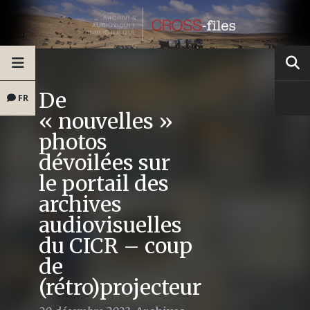
De
FR
« nouvelles »
photos
dévoilées sur
le portail des
archives
audiovisuelles
du CICR – coup
de
(rétro)projecteur