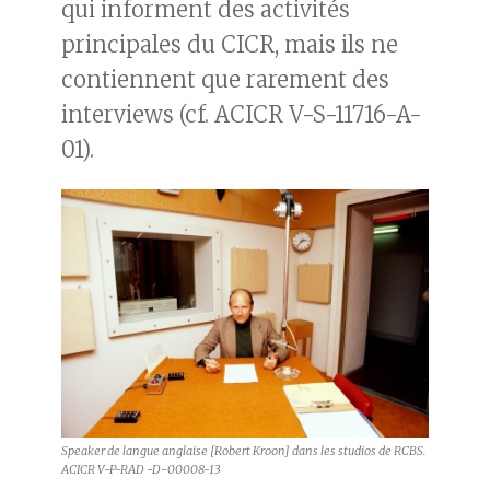
qui informent des activités
principales du CICR, mais ils ne
contiennent que rarement des
interviews (cf. ACICR V-S-11716-A-
01).
Speaker de langue anglaise [Robert Kroon] dans les studios de RCBS.
ACICR V-P-RAD -D-00008-13