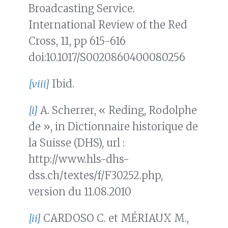
Broadcasting Service.
International Review of the Red
Cross, 11, pp 615-616
doi:10.1017/S0020860400080256
[viii]
Ibid.
[i]
A. Scherrer, « Reding, Rodolphe
de », in Dictionnaire historique de
la Suisse (DHS), url :
http://www.hls-dhs-
dss.ch/textes/f/F30252.php,
version du 11.08.2010
[ii]
CARDOSO C. et MÉRIAUX M.,