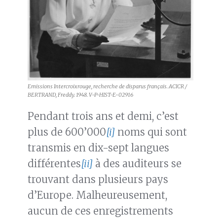
Emissions Intercroixrouge, recherche de disparus français. ACICR /
BERTRAND, Freddy. 1948. V-P-HIST-E-02916
Pendant trois ans et demi, c’est
plus de 600’000
[i]
noms qui sont
transmis en dix-sept langues
différentes
[ii]
à des auditeurs se
trouvant dans plusieurs pays
d’Europe. Malheureusement,
aucun de ces enregistrements