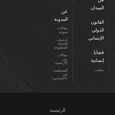
الميدان
عن
المدونة
القانون
مقالات
الدولي
صوتية
الإنساني
أرشيف
المجلة
المطبوعة
قضايا
مقالات
من
إنسانية
الأرشيف
ملفات
المساهمة
في
«الإنساني»
الرئيسية