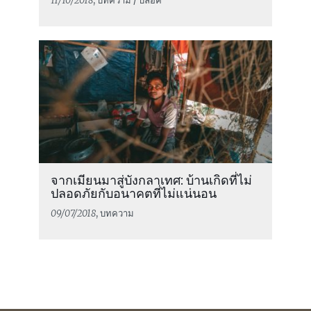
11/10/2018
, บทความ / บล็อค
จากเมียนมาสู่บังกลาเทศ: บ้านเกิดที่ไม่
ปลอดภัยกับอนาคตที่ไม่แน่นอน
09/07/2018
, บทความ