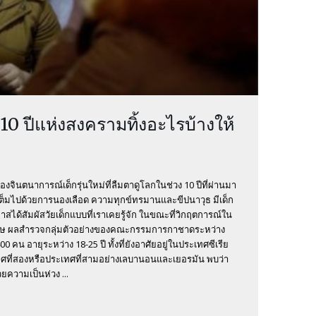
 10 ปีแห่งสงครามทิ้งอะไรบ้างให้
ลองจินตนาการณ์เด็กรุ่นใหม่ที่ลืมตาดูโลกในช่วง 10 ปีที่ผ่านมา
เต็มไปด้วยการนองเลือด ความทุกข์ทรมานและขีปนาวุธ มีเด็ก
าสได้สัมผัสวัยเด็กแบบที่เราเคยรู้จัก ในขณะที่วิกฤตการณ์ใน
ทศวรรษ ผลสำรวจกลุ่มตัวอย่างของคณะกรรมการกาชาดระหว่าง
0 คน อายุระหว่าง 18-25 ปี ทั้งที่ยังอาศัยอยู่ในประเทศซีเรีย
เทศที่สองหรือประเทศที่สามอย่างเลบานอนและเยอรมัน พบว่า
วยความเป็นห่วง ...