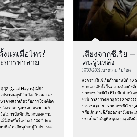
้งแต่เมื่อไหร่?
เสียงจากซีเรีย –
และการทำลาย
คนรุ่นหลัง
17/03/2021
, บทความ / บล็อค
สงครามในซีเรียก้าวผ่านปีที่ 10 
พวกเขาเติบโตในความขัดแย้งที่
 ฮูยุค (Çatal Hüyük) เมือง
มากมายในซีเรียที่ไม่มีแม้แต่โอก
ของประเทศตุรกีในปัจจุบัน และคง
ซีเรียกำลังย่างเข้าสู่ช่วง 2 
กษรครั้งแรกเกี่ยวกับการโจมตีปิด
ประเทศ (ICRC) จาก ชาวซีเรีย 1,40
รื่องสงครามกรุงทรอย มหากาพย์
หรือเดินทางลี้ภัยออกมายังประ
ือไม่ว่าบันทึกเกี่ยวกับสงคราม
ประเด็นสำคัญที่หนุ่มสาวพูดถึงด้
ณ์นี้เกิดขึ้นในช่วง 1,500 ปีก่อน
องเมกิดโด (ปัจจุบันอยู่ในประเทศ